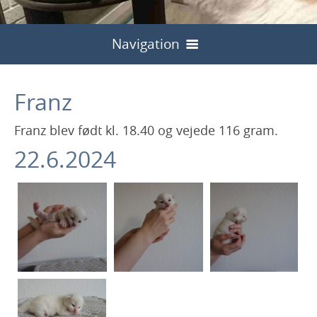
Navigation
Velkommen
Franz
Nyheder
Franz blev født kl. 18.40 og vejede 116 gram.
Hvem er vi
22.6.2024
Vores Katte
Killinger/pris
Houdini
Kontakt
Aktuelle Kuld
Billeder af Houdini
Qaia
Vores planer
Billeder af Qaia
Theodora
Tidligere kuld
Planer 2025
Billeder af Theodora
Betty