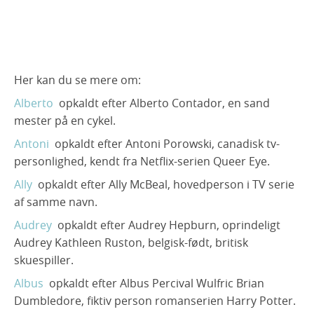
Charlie
Antoni
Bernie
Buffy
Ally
Blondie
Audrey
Her kan du se mere om:
Albus
Alberto
opkaldt efter Alberto Contador, en sand
mester på en cykel.
Antoni
opkaldt efter Antoni Porowski, canadisk tv-
personlighed, kendt fra Netflix-serien Queer Eye.
Ally
opkaldt efter Ally McBeal, hovedperson i TV serie
af samme navn.
Audrey
opkaldt efter Audrey Hepburn, oprindeligt
Audrey Kathleen Ruston, belgisk-født, britisk
skuespiller.
Albus
opkaldt efter Albus Percival Wulfric Brian
Dumbledore, fiktiv person romanserien Harry Potter.