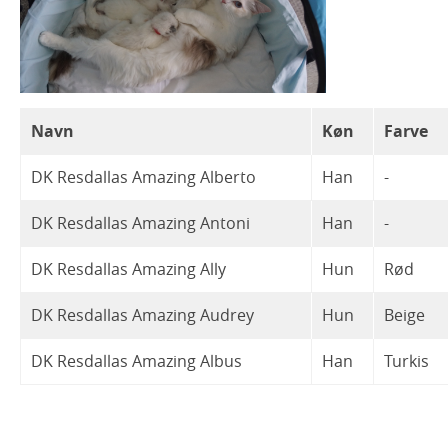
DK Resdallas Iconic
Planer 2024
Loke
DK Resdallas Happy
Iconic killingerne
Planer 2023
Darla
DK Resdallas Greatest
Planer 2021
Hera
Hankatte
Navn
Køn
Farve
DK Resdallas Fearless
Gandalf
Harley
DK Resdallas Amazing Alberto
Han
-
DK Resdallas Epic
Ginger
Hope
Franz
DK Resdallas Amazing Antoni
Han
-
DK Resdallas Dazzling
Ferdinand
Hector
Eddie
DK Resdallas Amazing Ally
Hun
Rød
DK Resdallas Charming
Frankie
Dolly
Erika
DK Resdallas Amazing Audrey
Hun
Beige
DK Resdallas Bright
Chelsea
Elinor
Fiona
Dora
DK Resdallas Amazing Albus
Han
Turkis
DK Resdallas Amazing
Chester
Dottie
Betty
Elliot
Fifi
Chandler
Alberto
Bowie
Darla