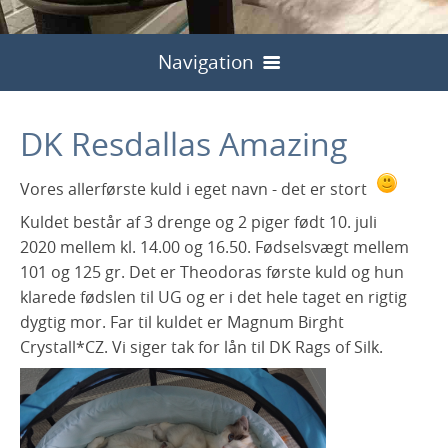
Navigation
Velkommen
DK Resdallas Amazing
Nyheder
Vores allerførste kuld i eget navn - det er stort
Hvem er vi
Kuldet består af 3 drenge og 2 piger født 10. juli
Vores Katte
2020 mellem kl. 14.00 og 16.50. Fødselsvægt mellem
101 og 125 gr. Det er Theodoras første kuld og hun
Killinger/pris
Houdini
klarede fødslen til UG og er i det hele taget en rigtig
Kontakt
Aktuelle Kuld
dygtig mor. Far til kuldet er Magnum Birght
Billeder af Houdini
Qaia
Crystall*CZ. Vi siger tak for lån til DK Rags of Silk.
Vores planer
Billeder af Qaia
Theodora
Tidligere kuld
Planer 2025
Billeder af Theodora
Betty