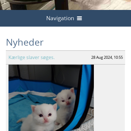
Navigation
Velkommen
Nyheder
Nyheder
Hvem er vi
Kærlige slaver søges.
28 Aug 2024, 10:55
Vores Katte
Killinger/pris
Houdini
Kontakt
Aktuelle Kuld
Billeder af Houdini
Qaia
Vores planer
Billeder af Qaia
Theodora
Tidligere kuld
Planer 2025
Billeder af Theodora
Betty