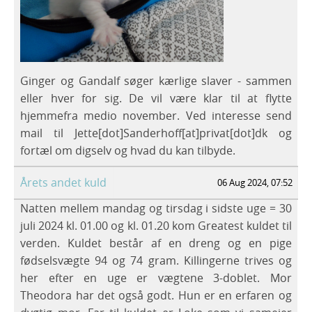
DK Resdallas Iconic
Planer 2024
Loke
DK Resdallas Happy
Iconic killingerne
Planer 2023
Darla
DK Resdallas Greatest
Planer 2021
Hera
Hankatte
Ginger og Gandalf søger kærlige slaver - sammen
DK Resdallas Fearless
Gandalf
Harley
eller hver for sig. De vil være klar til at flytte
hjemmefra medio november. Ved interesse send
DK Resdallas Epic
Ginger
Hope
Franz
mail til Jette[dot]Sanderhoff[at]privat[dot]dk og
fortæl om digselv og hvad du kan tilbyde.
DK Resdallas Dazzling
Ferdinand
Hector
Eddie
Årets andet kuld
06 Aug 2024, 07:52
DK Resdallas Charming
Frankie
Dolly
Erika
Natten mellem mandag og tirsdag i sidste uge = 30
DK Resdallas Bright
Chelsea
Elinor
Fiona
Dora
juli 2024 kl. 01.00 og kl. 01.20 kom Greatest kuldet til
verden. Kuldet består af en dreng og en pige
DK Resdallas Amazing
Chester
Dottie
Betty
Elliot
Fifi
fødselsvægte 94 og 74 gram. Killingerne trives og
her efter en uge er vægtene 3-doblet. Mor
Chandler
Alberto
Bowie
Darla
Theodora har det også godt. Hun er en erfaren og